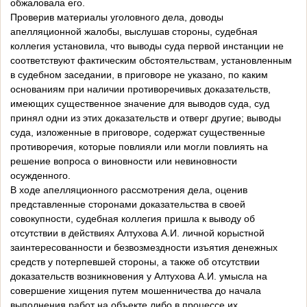
обжаловала его.
Проверив материалы уголовного дела, доводы
апелляционной жалобы, выслушав стороны, судебная
коллегия установила, что выводы суда первой инстанции не
соответствуют фактическим обстоятельствам, установленным
в судебном заседании, в приговоре не указано, по каким
основаниям при наличии противоречивых доказательств,
имеющих существенное значение для выводов суда, суд
принял одни из этих доказательств и отверг другие; выводы
суда, изложенные в приговоре, содержат существенные
противоречия, которые повлияли или могли повлиять на
решение вопроса о виновности или невиновности
осужденного.
В ходе апелляционного рассмотрения дела, оценив
представленные сторонами доказательства в своей
совокупности, судебная коллегия пришла к выводу об
отсутствии в действиях Алтухова А.И. личной корыстной
заинтересованности и безвозмездности изъятия денежных
средств у потерпевшей стороны, а также об отсутствии
доказательств возникновения у Алтухова А.И. умысла на
совершение хищения путем мошенничества до начала
выполнения работ на объекте либо в процессе их