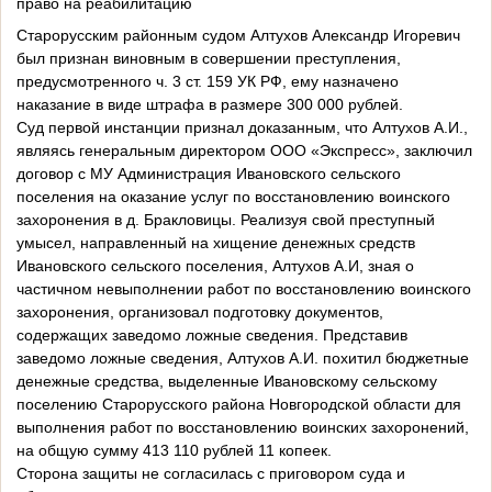
право на реабилитацию
Старорусским районным судом Алтухов Александр Игоревич
был признан виновным в совершении преступления,
предусмотренного ч. 3 ст. 159 УК РФ, ему назначено
наказание в виде штрафа в размере 300 000 рублей.
Суд первой инстанции признал доказанным, что Алтухов А.И.,
являясь генеральным директором ООО «Экспресс», заключил
договор с МУ Администрация Ивановского сельского
поселения на оказание услуг по восстановлению воинского
захоронения в д. Бракловицы. Реализуя свой преступный
умысел, направленный на хищение денежных средств
Ивановского сельского поселения, Алтухов А.И, зная о
частичном невыполнении работ по восстановлению воинского
захоронения, организовал подготовку документов,
содержащих заведомо ложные сведения. Представив
заведомо ложные сведения, Алтухов А.И. похитил бюджетные
денежные средства, выделенные Ивановскому сельскому
поселению Старорусского района Новгородской области для
выполнения работ по восстановлению воинских захоронений,
на общую сумму 413 110 рублей 11 копеек.
Сторона защиты не согласилась с приговором суда и