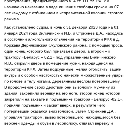
преступления, предусмотренного ч. 4 ст. 111 УК РФ. Им
назначено наказание в виде лишения свободы сроком на 07
лет каждому с отбыванием в исправительной колонии строгого
режима
Как установлено судом, в ночь с 31 декабря 2023 года на 01
января 2024 года Виличинский И.В. и Стрижнёв Д.А., находясь
в состоянии алкогольного опьянения на территории КФХ в д.
Коржава Дерняковская Окуловского района, с помощью троса,
один конец которого был привязан к двери, а второй – к
трактору «Беларус – 82.1» под управлением Виличинского
И.В., открыли дверь в помещение кухни, находящейся на
территории КФХ. Затем подсудимые, желая отомстить, зашли
внутрь и с особой жестокостью нанесли множественные удары
по голове и телу ногами, деревянным веслом потерпевшему.
В продолжение своих действий они выволокли мужчину из
здания, закрепили веревку на его ноге, второй конец которой
закрепили на захвате и подъемнике трактора «Белорус -82.1»,
подняли подъемник и захват вверх, в результате чего
потерпевший оказался вниз головой. Затем Стрижнёв Д.А.,
управляя трактором, вывез потерпевшего, находящегося без
верхней одежды и обуви в лесополосу, отвязал веревку и