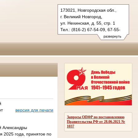
173021, Новгородская обл.,
г. Великий Новгород,
ул. Нехинская, д. 55, стр. 1
Тел.: (816-2) 67-54-09, 67-55-
43 (гражд.), 67-28-28 (угол.)
развернуть
oblsud.nvg@sudrf.ru
й
от
версия для печати
Запросы ОПФР по постановлению
Правительства РФ от 28.06.2021 №
1037
й Александры
я 2025 года, принятое по