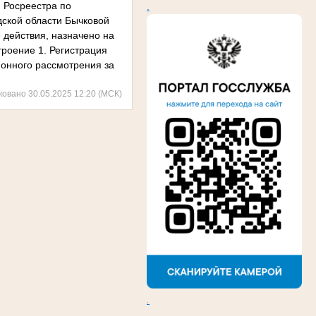
 Росреестра по
.
дской области Бычковой
 действия, назначено на
троение 1. Регистрация
ионного рассмотрения за
ковано 30.05.2025 12:20 (МСК)
.