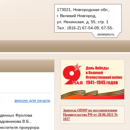
173021, Новгородская обл.,
г. Великий Новгород,
ул. Нехинская, д. 55, стр. 1
Тел.: (816-2) 67-54-09, 67-55-
43 (гражд.), 67-28-28 (угол.)
развернуть
oblsud.nvg@sudrf.ru
версия для печати
Запросы ОПФР по постановлению
Правительства РФ от 28.06.2021 №
ужденных Фролова
1037
довникова В.Б.,
местителя прокурора