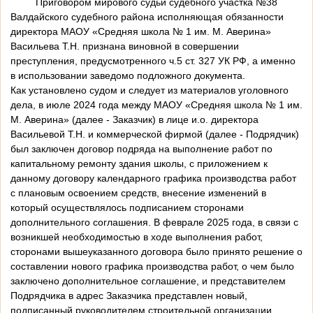
Приговором мирового судьи судебного участка №38
Валдайского судебного района исполняющая обязанности
директора МАОУ «Средняя школа № 1 им. М. Аверина»
Васильева Т.Н. признана виновной в совершении
преступления, предусмотренного ч.5 ст. 327 УК РФ, а именно
в использовании заведомо подложного документа.
Как установлено судом и следует из материалов уголовного
дела, в июле 2024 года между МАОУ «Средняя школа № 1 им.
М. Аверина» (далее - Заказчик) в лице и.о. директора
Васильевой Т.Н. и коммерческой фирмой (далее - Подрядчик)
был заключен договор подряда на выполнение работ по
капитальному ремонту здания школы, с приложением к
данному договору календарного графика производства работ
с плановым освоением средств, внесение изменений в
который осуществлялось подписанием сторонами
дополнительного соглашения. В феврале 2025 года, в связи с
возникшей необходимостью в ходе выполнения работ,
сторонами вышеуказанного договора было принято решение о
составлении нового графика производства работ, о чем было
заключено дополнительное соглашение, и представителем
Подрядчика в адрес Заказчика представлен новый,
подписанный руководителем строительной организации