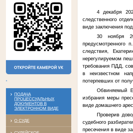
4 декабря 20
следственного отде
виде заключения под
30 ноября 2
предусмотренного п
следствия, Екатер
нерегулируемом пеш
требования ПДД, сов
в неизвестном нап
.
потерпевших от полу
Обвиняемый Ек
ПОДАЧА
избрания меры прес
ПРОЦЕССУАЛЬНЫХ
ДОКУМЕНТОВ В
виде домашнего аре
ЭЛЕКТРОННОМ ВИДЕ
Проверив дово
О СУДЕ
судебного разбирате
пресечения в виде за
СУДЕЙСКОЕ