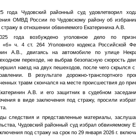
25 года Чудовский районный суд удовлетворил хода
ления ОМВД России по Чудовскому району об избрани
 стражу в отношении обвиняемого Екатеринина А.В.
025 года возбуждено уголовное дело по призна
. «б» ч. 4 ст. 264 Уголовного кодекса Российской Ф
инин А.В., двигаясь на автомобиле по улице Некра
еходном переходе, не выбрав безопасную скорость дви
ершил наезд на двух пешеходов, после чего скрылся 
равлении. В результате дорожно-транспортного пр
ченных травм скончался на месте происшествия до при
атеринин А.В. и его защитник в судебном заседан
ечения в виде заключения под стражу, просили избрат
ста.
ды следствия и представленные материалы, заслуша
льства, Чудовский районный суд избрал обвиняемому Е
ключения под стражу на срок по 29 января 2026 г. включ