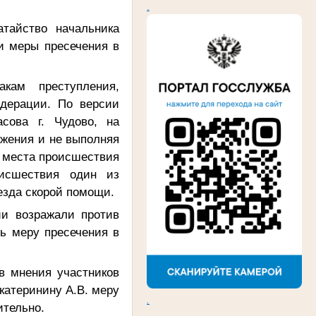
.
тайство начальника
и меры пресечения в
кам преступления,
едерации. По версии
сова г. Чудово, на
жения и не выполняя
с места происшествия
оисшествия один из
езда скорой помощи.
ии возражали против
ь меру пресечения в
в мнения участников
катеринину А.В. меру
.
ительно.