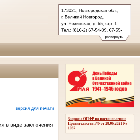
173021, Новгородская обл.,
г. Великий Новгород,
ул. Нехинская, д. 55, стр. 1
Тел.: (816-2) 67-54-09, 67-55-
43 (гражд.), 67-28-28 (угол.)
развернуть
oblsud.nvg@sudrf.ru
я
версия для печати
Запросы ОПФР по постановлению
Правительства РФ от 28.06.2021 №
ия в виде заключения
1037